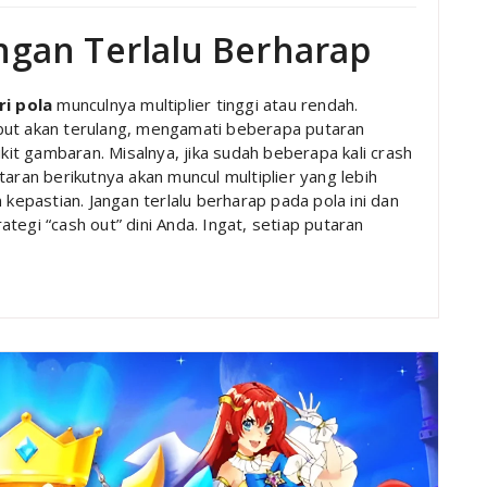
Jangan Terlalu Berharap
i pola
munculnya multiplier tinggi atau rendah.
but akan terulang, mengamati beberapa putaran
t gambaran. Misalnya, jika sudah beberapa kali crash
taran berikutnya akan muncul multiplier yang lebih
 kepastian. Jangan terlalu berharap pada pola ini dan
tegi “cash out” dini Anda. Ingat, setiap putaran