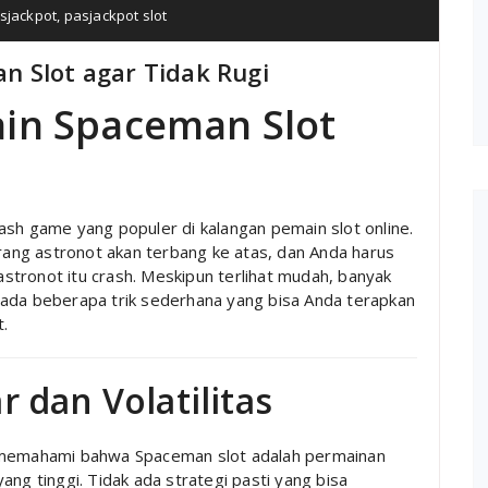
sjackpot
,
pasjackpot slot
n Slot agar Tidak Rugi
ain Spaceman Slot
ash game yang populer di kalangan pemain slot online.
ng astronot akan terbang ke atas, dan Anda harus
tronot itu crash. Meskipun terlihat mudah, banyak
 ada beberapa trik sederhana yang bisa Anda terapkan
.
 dan Volatilitas
k memahami bahwa Spaceman slot adalah permainan
ang tinggi. Tidak ada strategi pasti yang bisa