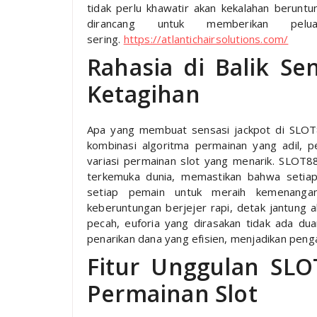
tidak perlu khawatir akan kekalahan berun
dirancang untuk memberikan pe
sering.
https://atlantichairsolutions.com/
Rahasia di Balik Se
Ketagihan
Apa yang membuat sensasi jackpot di SLOT8
kombinasi algoritma permainan yang adil, 
variasi permainan slot yang menarik. SLOT
terkemuka dunia, memastikan bahwa setia
setiap pemain untuk meraih kemenangan
keberuntungan berjejer rapi, detak jantung 
pecah, euforia yang dirasakan tidak ada du
penarikan dana yang efisien, menjadikan peng
Fitur Unggulan SLO
Permainan Slot