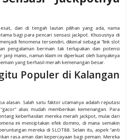
esat, dan di tengah lautan pilihan yang ada, nama
ama bagi para pencari sensasi jackpot. Khususnya di
enjadi fenomena tersendiri, dikenal sebagai “link slot
an pengalaman bermain tak terlupakan dan potensi
anji manis, namun klaim ini diperkuat oleh banyaknya
 pemain yang berhasil meraih kemenangan besar.
itu Populer di Kalangan
a alasan. Salah satu faktor utamanya adalah reputasi
i “gacor” alias mudah memberikan kemenangan. Para
tentang keberhasilan mereka meraih jackpot, mulai dari
nomena ini menciptakan efek domino, di mana semakin
eruntungan mereka di SLOT88. Selain itu, aspek “anti
kan rasa aman dan kepercayaan bagi pemain. Mereka