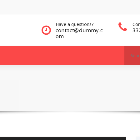
 questions?
Contact Sales
Con
act@dummy.c
332 00 322
33
Search
for: