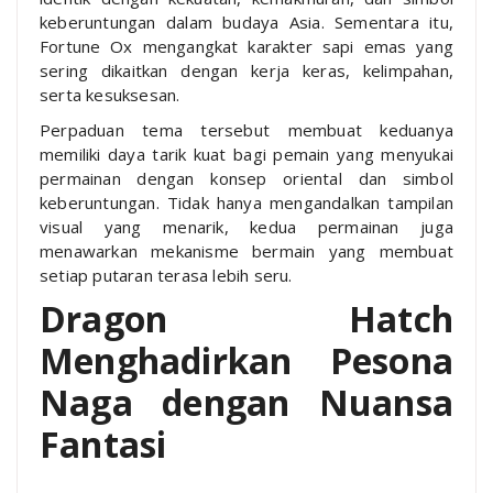
keberuntungan dalam budaya Asia. Sementara itu,
Fortune Ox mengangkat karakter sapi emas yang
sering dikaitkan dengan kerja keras, kelimpahan,
serta kesuksesan.
Perpaduan tema tersebut membuat keduanya
memiliki daya tarik kuat bagi pemain yang menyukai
permainan dengan konsep oriental dan simbol
keberuntungan. Tidak hanya mengandalkan tampilan
visual yang menarik, kedua permainan juga
menawarkan mekanisme bermain yang membuat
setiap putaran terasa lebih seru.
Dragon Hatch
Menghadirkan Pesona
Naga dengan Nuansa
Fantasi