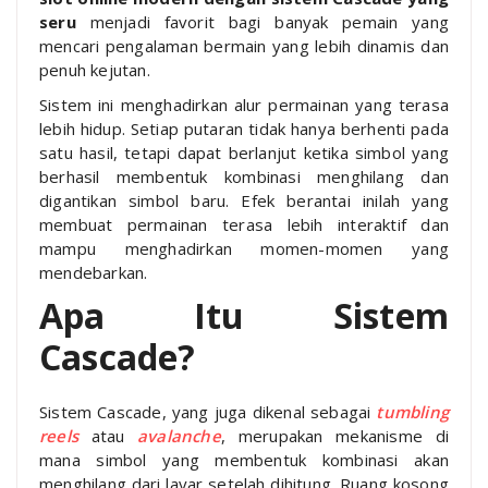
seru
menjadi favorit bagi banyak pemain yang
mencari pengalaman bermain yang lebih dinamis dan
penuh kejutan.
Sistem ini menghadirkan alur permainan yang terasa
lebih hidup. Setiap putaran tidak hanya berhenti pada
satu hasil, tetapi dapat berlanjut ketika simbol yang
berhasil membentuk kombinasi menghilang dan
digantikan simbol baru. Efek berantai inilah yang
membuat permainan terasa lebih interaktif dan
mampu menghadirkan momen-momen yang
mendebarkan.
Apa Itu Sistem
Cascade?
Sistem Cascade, yang juga dikenal sebagai
tumbling
reels
atau
avalanche
, merupakan mekanisme di
mana simbol yang membentuk kombinasi akan
menghilang dari layar setelah dihitung. Ruang kosong