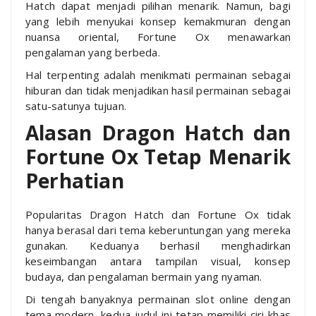
Hatch dapat menjadi pilihan menarik. Namun, bagi
yang lebih menyukai konsep kemakmuran dengan
nuansa oriental, Fortune Ox menawarkan
pengalaman yang berbeda.
Hal terpenting adalah menikmati permainan sebagai
hiburan dan tidak menjadikan hasil permainan sebagai
satu-satunya tujuan.
Alasan Dragon Hatch dan
Fortune Ox Tetap Menarik
Perhatian
Popularitas Dragon Hatch dan Fortune Ox tidak
hanya berasal dari tema keberuntungan yang mereka
gunakan. Keduanya berhasil menghadirkan
keseimbangan antara tampilan visual, konsep
budaya, dan pengalaman bermain yang nyaman.
Di tengah banyaknya permainan slot online dengan
tema modern, kedua judul ini tetap memiliki ciri khas