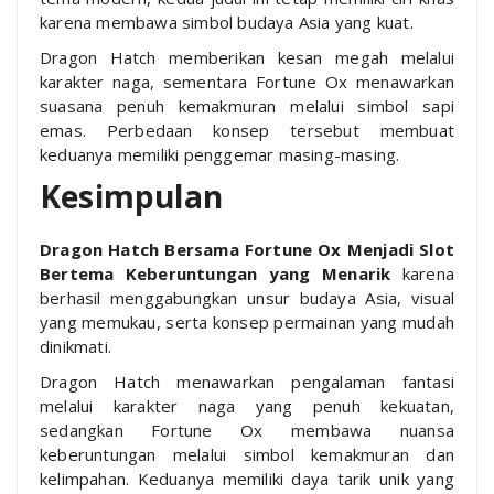
karena membawa simbol budaya Asia yang kuat.
Dragon Hatch memberikan kesan megah melalui
karakter naga, sementara Fortune Ox menawarkan
suasana penuh kemakmuran melalui simbol sapi
emas. Perbedaan konsep tersebut membuat
keduanya memiliki penggemar masing-masing.
Kesimpulan
Dragon Hatch Bersama Fortune Ox Menjadi Slot
Bertema Keberuntungan yang Menarik
karena
berhasil menggabungkan unsur budaya Asia, visual
yang memukau, serta konsep permainan yang mudah
dinikmati.
Dragon Hatch menawarkan pengalaman fantasi
melalui karakter naga yang penuh kekuatan,
sedangkan Fortune Ox membawa nuansa
keberuntungan melalui simbol kemakmuran dan
kelimpahan. Keduanya memiliki daya tarik unik yang