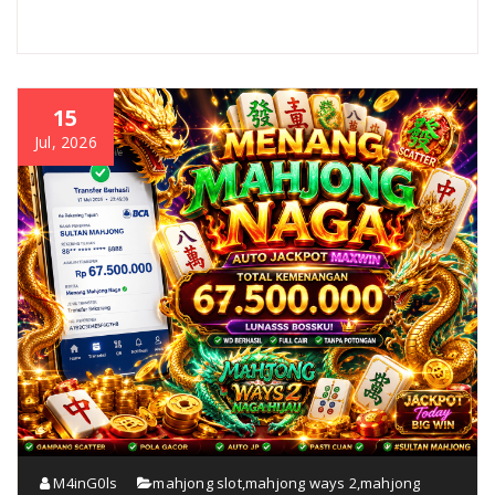
15
Jul, 2026
M4inG0ls
mahjong slot
,
mahjong ways 2
,
mahjong