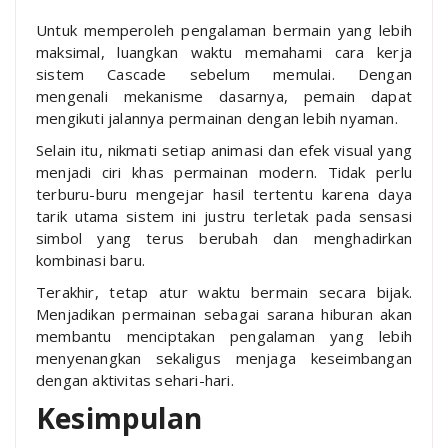
Untuk memperoleh pengalaman bermain yang lebih
maksimal, luangkan waktu memahami cara kerja
sistem Cascade sebelum memulai. Dengan
mengenali mekanisme dasarnya, pemain dapat
mengikuti jalannya permainan dengan lebih nyaman.
Selain itu, nikmati setiap animasi dan efek visual yang
menjadi ciri khas permainan modern. Tidak perlu
terburu-buru mengejar hasil tertentu karena daya
tarik utama sistem ini justru terletak pada sensasi
simbol yang terus berubah dan menghadirkan
kombinasi baru.
Terakhir, tetap atur waktu bermain secara bijak.
Menjadikan permainan sebagai sarana hiburan akan
membantu menciptakan pengalaman yang lebih
menyenangkan sekaligus menjaga keseimbangan
dengan aktivitas sehari-hari.
Kesimpulan