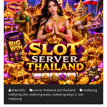
M4inG0ls
server thailand
,
slot thailand
mahjong
,
mahjong slot
,
mahjong ways
,
mahjong ways 2
,
slot
mahjong