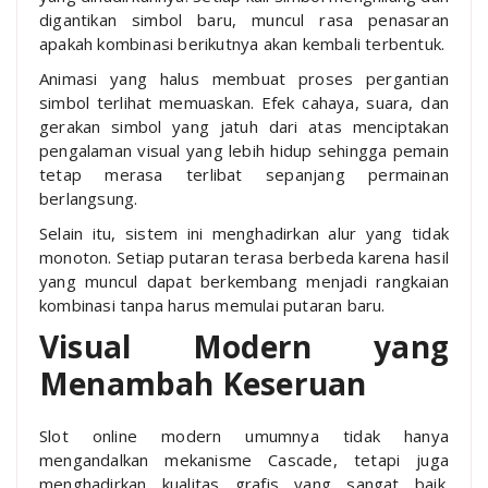
digantikan simbol baru, muncul rasa penasaran
apakah kombinasi berikutnya akan kembali terbentuk.
Animasi yang halus membuat proses pergantian
simbol terlihat memuaskan. Efek cahaya, suara, dan
gerakan simbol yang jatuh dari atas menciptakan
pengalaman visual yang lebih hidup sehingga pemain
tetap merasa terlibat sepanjang permainan
berlangsung.
Selain itu, sistem ini menghadirkan alur yang tidak
monoton. Setiap putaran terasa berbeda karena hasil
yang muncul dapat berkembang menjadi rangkaian
kombinasi tanpa harus memulai putaran baru.
Visual Modern yang
Menambah Keseruan
Slot online modern umumnya tidak hanya
mengandalkan mekanisme Cascade, tetapi juga
menghadirkan kualitas grafis yang sangat baik.