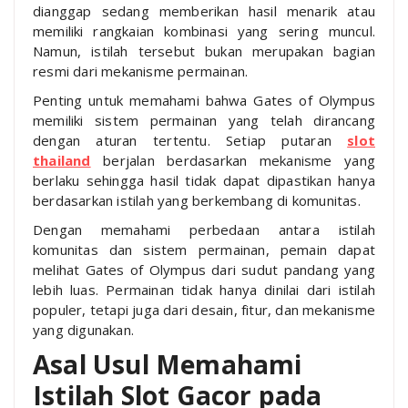
dianggap sedang memberikan hasil menarik atau
memiliki rangkaian kombinasi yang sering muncul.
Namun, istilah tersebut bukan merupakan bagian
resmi dari mekanisme permainan.
Penting untuk memahami bahwa Gates of Olympus
memiliki sistem permainan yang telah dirancang
dengan aturan tertentu. Setiap putaran
slot
thailand
berjalan berdasarkan mekanisme yang
berlaku sehingga hasil tidak dapat dipastikan hanya
berdasarkan istilah yang berkembang di komunitas.
Dengan memahami perbedaan antara istilah
komunitas dan sistem permainan, pemain dapat
melihat Gates of Olympus dari sudut pandang yang
lebih luas. Permainan tidak hanya dinilai dari istilah
populer, tetapi juga dari desain, fitur, dan mekanisme
yang digunakan.
Asal Usul Memahami
Istilah Slot Gacor pada