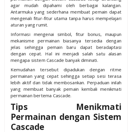
agar mudah dipahami oleh berbagai kalangan.
Antarmuka yang sederhana membuat pemain dapat
mengenali fitur-fitur utama tanpa harus mempelajari
aturan yang rumit.
Informasi mengenai simbol, fitur bonus, maupun
mekanisme permainan biasanya tersedia dengan
jelas sehingga pemain baru dapat beradaptasi
dengan cepat. Hal ini menjadi salah satu alasan
mengapa sistem Cascade banyak diminati.
Kemudahan tersebut dipadukan dengan ritme
permainan yang cepat sehingga setiap sesi terasa
lebih aktif dan tidak membosankan. Perpaduan inilah
yang membuat banyak pemain kembali menikmati
permainan bertema Cascade.
Tips Menikmati
Permainan dengan Sistem
Cascade