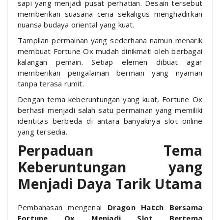
sapi yang menjadi pusat perhatian. Desain tersebut
memberikan suasana ceria sekaligus menghadirkan
nuansa budaya oriental yang kuat.
Tampilan permainan yang sederhana namun menarik
membuat Fortune Ox mudah dinikmati oleh berbagai
kalangan pemain. Setiap elemen dibuat agar
memberikan pengalaman bermain yang nyaman
tanpa terasa rumit.
Dengan tema keberuntungan yang kuat, Fortune Ox
berhasil menjadi salah satu permainan yang memiliki
identitas berbeda di antara banyaknya slot online
yang tersedia.
Perpaduan Tema
Keberuntungan yang
Menjadi Daya Tarik Utama
Pembahasan mengenai
Dragon Hatch Bersama
Fortune Ox Menjadi Slot Bertema