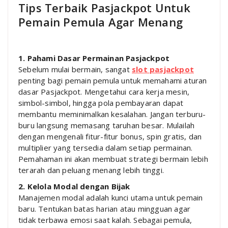
Tips Terbaik Pasjackpot Untuk
Pemain Pemula Agar Menang
1. Pahami Dasar Permainan Pasjackpot
Sebelum mulai bermain, sangat
slot pasjackpot
penting bagi pemain pemula untuk memahami aturan
dasar Pasjackpot. Mengetahui cara kerja mesin,
simbol-simbol, hingga pola pembayaran dapat
membantu meminimalkan kesalahan. Jangan terburu-
buru langsung memasang taruhan besar. Mulailah
dengan mengenali fitur-fitur bonus, spin gratis, dan
multiplier yang tersedia dalam setiap permainan.
Pemahaman ini akan membuat strategi bermain lebih
terarah dan peluang menang lebih tinggi.
2. Kelola Modal dengan Bijak
Manajemen modal adalah kunci utama untuk pemain
baru. Tentukan batas harian atau mingguan agar
tidak terbawa emosi saat kalah. Sebagai pemula,