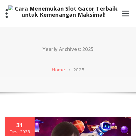
Skip
to
content
Yearly Archives: 2025
Home
/
2025
31
Des, 2025