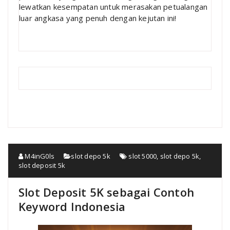
lewatkan kesempatan untuk merasakan petualangan
luar angkasa yang penuh dengan kejutan ini!
M4inG0ls
slot depo 5k
slot 5000
,
slot depo 5k
,
slot deposit 5k
Slot Deposit 5K sebagai Contoh
Keyword Indonesia