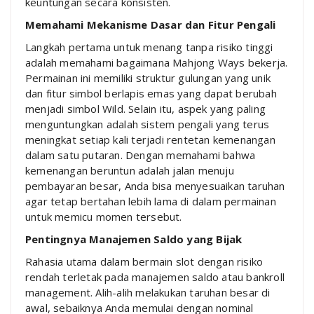
keuntungan secara konsisten.
Memahami Mekanisme Dasar dan Fitur Pengali
Langkah pertama untuk menang tanpa risiko tinggi
adalah memahami bagaimana Mahjong Ways bekerja.
Permainan ini memiliki struktur gulungan yang unik
dan fitur simbol berlapis emas yang dapat berubah
menjadi simbol Wild. Selain itu, aspek yang paling
menguntungkan adalah sistem pengali yang terus
meningkat setiap kali terjadi rentetan kemenangan
dalam satu putaran. Dengan memahami bahwa
kemenangan beruntun adalah jalan menuju
pembayaran besar, Anda bisa menyesuaikan taruhan
agar tetap bertahan lebih lama di dalam permainan
untuk memicu momen tersebut.
Pentingnya Manajemen Saldo yang Bijak
Rahasia utama dalam bermain slot dengan risiko
rendah terletak pada manajemen saldo atau bankroll
management. Alih-alih melakukan taruhan besar di
awal, sebaiknya Anda memulai dengan nominal