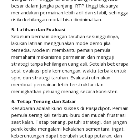
besar dalam jangka panjang. RTP tinggi biasanya
menandakan permainan lebih adil dan stabil, sehingga
risiko kehilangan modal bisa diminimalkan.
5. Latihan dan Evaluasi
Sebelum bermain dengan taruhan sesungguhnya,
lakukan latihan menggunakan mode demo jika
tersedia. Mode ini membantu pemain pemula
memahami mekanisme permainan dan menguji
strategi tanpa kehilangan uang asli. Setelah beberapa
sesi, evaluasi pola kemenangan, waktu terbaik untuk
spin, dan strategi taruhan. Evaluasi rutin akan
membuat permainan lebih terstruktur dan
meningkatkan peluang menang secara konsisten.
6. Tetap Tenang dan Sabar
Kesabaran adalah kunci sukses di Pasjackpot. Pemain
pemula sering kali terburu-buru dan mudah frustrasi
saat kalah. Tetap tenang, patuhi strategi, dan jangan
panik ketika mengalami kekalahan sementara. Ingat,
keberuntungan dapat berubah setiap putaran, dan