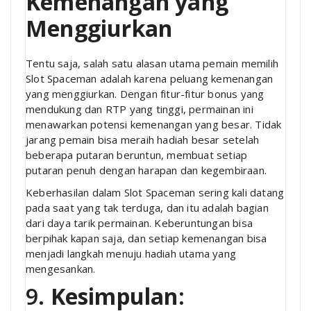
Kemenangan yang
Menggiurkan
Tentu saja, salah satu alasan utama pemain memilih
Slot Spaceman adalah karena peluang kemenangan
yang menggiurkan. Dengan fitur-fitur bonus yang
mendukung dan RTP yang tinggi, permainan ini
menawarkan potensi kemenangan yang besar. Tidak
jarang pemain bisa meraih hadiah besar setelah
beberapa putaran beruntun, membuat setiap
putaran penuh dengan harapan dan kegembiraan.
Keberhasilan dalam Slot Spaceman sering kali datang
pada saat yang tak terduga, dan itu adalah bagian
dari daya tarik permainan. Keberuntungan bisa
berpihak kapan saja, dan setiap kemenangan bisa
menjadi langkah menuju hadiah utama yang
mengesankan.
9.
Kesimpulan: