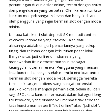
peruntungan di dunia slot online, tetapi dengan risiko
dan pengeluaran yang terbatas. Oleh karena itu, kata
kunci ini menjadi sangat relevan dan banyak dicari
oleh pengguna yang ingin bermain slot dengan modal
minim.
Kenapa kata kunci slot deposit 5K menjadi contoh
keyword Indonesia yang efektif? Salah satu
alasannya adalah tingkat pencariannya yang cukup
tinggi dan relevan dengan kebutuhan pasar lokal.
Banyak situs judi online di Indonesia yang
menawarkan fitur deposit murah ini sebagai
keunggulan utama mereka. Pengguna yang mencari
kata kunci ini biasanya sudah memiliki niat kuat untuk
bermain slot dengan modal kecil, sehingga mereka
termasuk target audiens yang sangat potensial
untuk dikonversi menjadi pemain aktif. Selain itu, dari
segi SEO, kata kunci ini termasuk dalam kategori long
tail keyword, yang dimana volumenya tidak sebesar
kata kunci umum seperti “slot online” atau “judi slot”,
tetapi tingkat persaingan yang lebih rendah dan