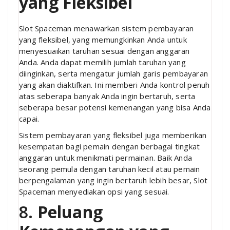
yang Fleksibel
Slot Spaceman menawarkan sistem pembayaran
yang fleksibel, yang memungkinkan Anda untuk
menyesuaikan taruhan sesuai dengan anggaran
Anda. Anda dapat memilih jumlah taruhan yang
diinginkan, serta mengatur jumlah garis pembayaran
yang akan diaktifkan. Ini memberi Anda kontrol penuh
atas seberapa banyak Anda ingin bertaruh, serta
seberapa besar potensi kemenangan yang bisa Anda
capai.
Sistem pembayaran yang fleksibel juga memberikan
kesempatan bagi pemain dengan berbagai tingkat
anggaran untuk menikmati permainan. Baik Anda
seorang pemula dengan taruhan kecil atau pemain
berpengalaman yang ingin bertaruh lebih besar, Slot
Spaceman menyediakan opsi yang sesuai.
8.
Peluang