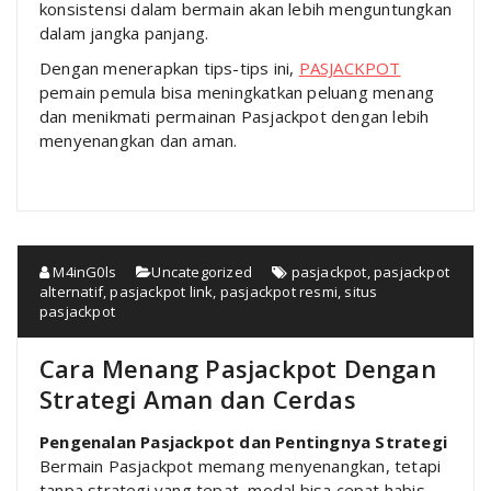
konsistensi dalam bermain akan lebih menguntungkan
dalam jangka panjang.
Dengan menerapkan tips-tips ini,
PASJACKPOT
pemain pemula bisa meningkatkan peluang menang
dan menikmati permainan Pasjackpot dengan lebih
menyenangkan dan aman.
M4inG0ls
Uncategorized
pasjackpot
,
pasjackpot
alternatif
,
pasjackpot link
,
pasjackpot resmi
,
situs
pasjackpot
Cara Menang Pasjackpot Dengan
Strategi Aman dan Cerdas
Pengenalan Pasjackpot dan Pentingnya Strategi
Bermain Pasjackpot memang menyenangkan, tetapi
tanpa strategi yang tepat, modal bisa cepat habis