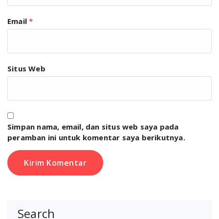
Email
*
Situs Web
Simpan nama, email, dan situs web saya pada
peramban ini untuk komentar saya berikutnya.
Search