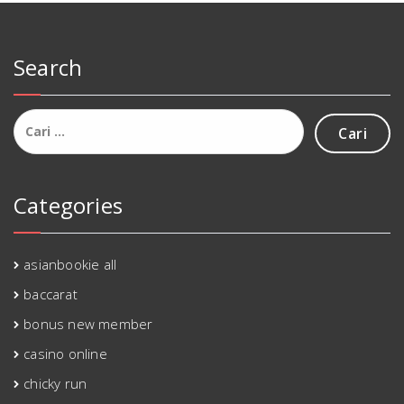
Search
Cari
untuk:
Categories
asianbookie all
baccarat
bonus new member
casino online
chicky run