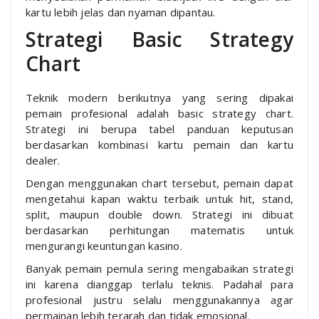
kartu lebih jelas dan nyaman dipantau.
Strategi Basic Strategy
Chart
Teknik modern berikutnya yang sering dipakai
pemain profesional adalah basic strategy chart.
Strategi ini berupa tabel panduan keputusan
berdasarkan kombinasi kartu pemain dan kartu
dealer.
Dengan menggunakan chart tersebut, pemain dapat
mengetahui kapan waktu terbaik untuk hit, stand,
split, maupun double down. Strategi ini dibuat
berdasarkan perhitungan matematis untuk
mengurangi keuntungan kasino.
Banyak pemain pemula sering mengabaikan strategi
ini karena dianggap terlalu teknis. Padahal para
profesional justru selalu menggunakannya agar
permainan lebih terarah dan tidak emosional.