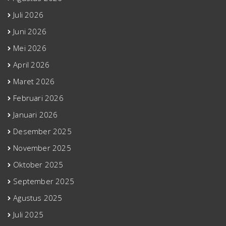
Juli 2026
Juni 2026
Mei 2026
April 2026
Maret 2026
Februari 2026
Januari 2026
Desember 2025
November 2025
Oktober 2025
September 2025
Agustus 2025
Juli 2025