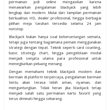
permainan judi online mengasikan karena
menawarkan pengalaman blackjack yang lebih
lengkap dan modern. Mulai dari tampilan permainan
berkualitas HD, dealer profesional, hingga berbagai
pilihan meja taruhan tersedia selama 24 jam
nonstop.
Blackjack bukan hanya soal keberuntungan semata,
tetapi juga tentang bagaimana pemain menggunakan
strategi dengan tepat. Teknik seperti card counting,
basic strategy chart, hingga pengelolaan modal
menjadi senjata utama para profesional untuk
meningkatkan peluang menang.
Dengan memahami teknik blackjack modern dan
bermain di platform terpercaya, pengalaman bermain
tentu akan terasa lebih aman, nyaman, dan
menguntungkan. Tidak heran jika blackjack tetap
menjadi salah satu permainan kartu favorit yang
terus diminati hingga sekarang.