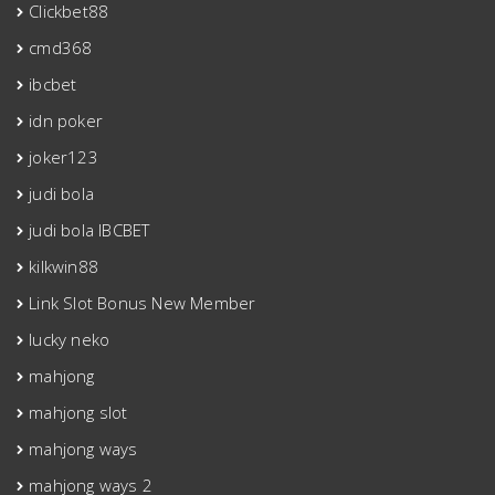
Clickbet88
cmd368
ibcbet
idn poker
joker123
judi bola
judi bola IBCBET
kilkwin88
Link Slot Bonus New Member
lucky neko
mahjong
mahjong slot
mahjong ways
mahjong ways 2