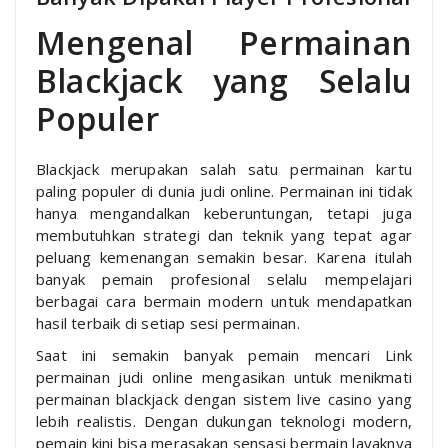
Mengenal Permainan
Blackjack yang Selalu
Populer
Blackjack merupakan salah satu permainan kartu
paling populer di dunia judi online. Permainan ini tidak
hanya mengandalkan keberuntungan, tetapi juga
membutuhkan strategi dan teknik yang tepat agar
peluang kemenangan semakin besar. Karena itulah
banyak pemain profesional selalu mempelajari
berbagai cara bermain modern untuk mendapatkan
hasil terbaik di setiap sesi permainan.
Saat ini semakin banyak pemain mencari Link
permainan judi online mengasikan untuk menikmati
permainan blackjack dengan sistem live casino yang
lebih realistis. Dengan dukungan teknologi modern,
pemain kini bisa merasakan sensasi bermain layaknya