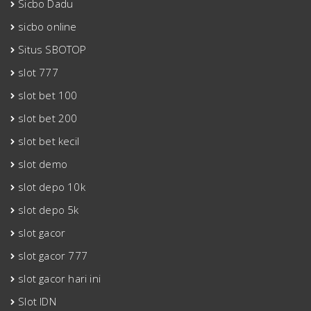
Sicbo Dadu
sicbo online
Situs SBOTOP
slot 777
slot bet 100
slot bet 200
slot bet kecil
slot demo
slot depo 10k
slot depo 5k
slot gacor
slot gacor 777
slot gacor hari ini
Slot IDN