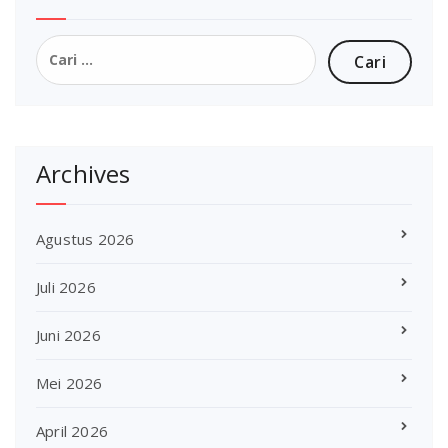
Cari
untuk:
Archives
Agustus 2026
Juli 2026
Juni 2026
Mei 2026
April 2026