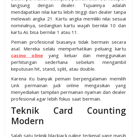
langsung dengan dealer. Tujuannya adalah
mendapatkan nilai kartu lebih tinggi dari dealer tanpa
melewati angka 21. Kartu angka memiliki nilai sesuai
nominalnya, sedangkan kartu wajah bernilai 10 dan
kartu As bisa bernilai 1 atau 11.
Pemain profesional biasanya tidak bermain secara
asal. Mereka selalu memperhatikan peluang kartu
casino oline
yang keluar dan menggunakan
perhitungan sederhana sebelum mengambil
keputusan hit, stand, split, atau double.
Karena itu banyak pemain berpengalaman memilih
Link permainan judi online mengasikan yang
menyediakan tampilan permainan nyaman dan dealer
profesional agar lebih fokus saat bermain.
Teknik Card Counting
Modern
Salah satu teknik blackjack paling terkenal yang masih