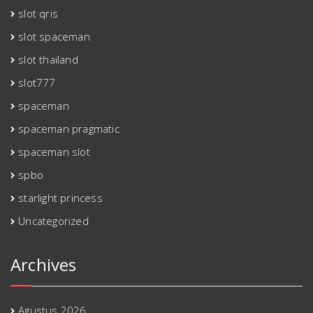
slot qris
slot spaceman
slot thailand
slot777
spaceman
spaceman pragmatic
spaceman slot
spbo
starlight princess
Uncategorized
Archives
Agustus 2026