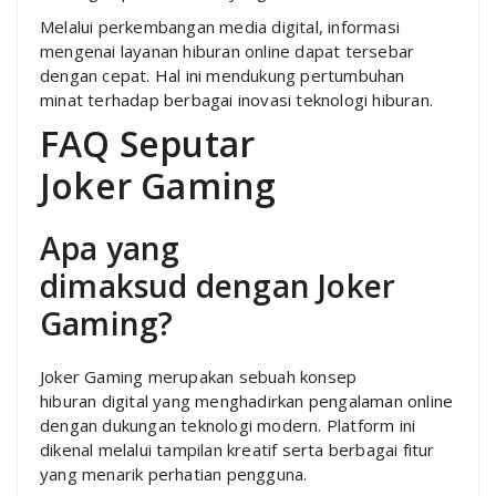
Melalui perkembangan media digital, informasi
mengenai layanan hiburan online dapat tersebar
dengan cepat. Hal ini mendukung pertumbuhan
minat terhadap berbagai inovasi teknologi hiburan.
FAQ Seputar
Joker Gaming
Apa yang
dimaksud dengan Joker
Gaming?
Joker Gaming merupakan sebuah konsep
hiburan digital yang menghadirkan pengalaman online
dengan dukungan teknologi modern. Platform ini
dikenal melalui tampilan kreatif serta berbagai fitur
yang menarik perhatian pengguna.