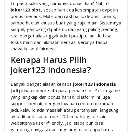
Lo pasti suka yang namanya bonus, kan? Nah, di
joker123 slot
, setiap hari ada kesempatan dapetin
bonus menarik. Mulai dari cashback, deposit bonus,
sampe hadiah khusus buat yang rajin main. Sistemnya
simpel, gampang dipahami, dan yang paling penting,
real banget alias nggak ada tipu-tipu. Jadi, lo bisa
fokus main dan nikmatin sensasi serunya tanpa
khawatir soal fairness.
Kenapa Harus Pilih
Joker123 Indonesia?
Banyak banget alasan kenapa
joker123 indonesia
jadi pilihan nomor satu para pemain slot. Selain game
yang lengkap dan bonus harian, platform ini juga
support pemain dengan layanan cepat dan ramah.
Jadi, kalau lo ada masalah atau pertanyaan, langsung
bisa dibantu tanpa ribet. Ditambah lagi, desain
websitenya user-friendly, jadi siapa pun bisa
gampang navigasi dan langsung main tanpa harus