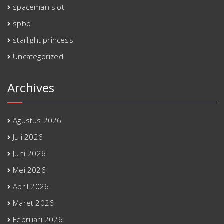
spaceman slot
spbo
starlight princess
Uncategorized
Archives
Agustus 2026
Juli 2026
Juni 2026
Mei 2026
April 2026
Maret 2026
Februari 2026