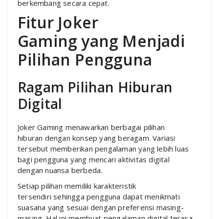
berkembang secara cepat.
Fitur Joker
Gaming yang Menjadi
Pilihan Pengguna
Ragam Pilihan Hiburan
Digital
Joker Gaming menawarkan berbagai pilihan
hiburan dengan konsep yang beragam. Variasi
tersebut memberikan pengalaman yang lebih luas
bagi pengguna yang mencari aktivitas digital
dengan nuansa berbeda.
Setiap pilihan memiliki karakteristik
tersendiri sehingga pengguna dapat menikmati
suasana yang sesuai dengan preferensi masing-
masing. Hal ini membuat pengalaman digital terasa