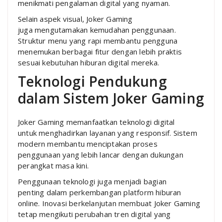
menikmati pengalaman digital yang nyaman.
Selain aspek visual, Joker Gaming
juga mengutamakan kemudahan penggunaan.
Struktur menu yang rapi membantu pengguna
menemukan berbagai fitur dengan lebih praktis
sesuai kebutuhan hiburan digital mereka.
Teknologi Pendukung
dalam Sistem Joker Gaming
Joker Gaming memanfaatkan teknologi digital
untuk menghadirkan layanan yang responsif. Sistem
modern membantu menciptakan proses
penggunaan yang lebih lancar dengan dukungan
perangkat masa kini.
Penggunaan teknologi juga menjadi bagian
penting dalam perkembangan platform hiburan
online. Inovasi berkelanjutan membuat Joker Gaming
tetap mengikuti perubahan tren digital yang