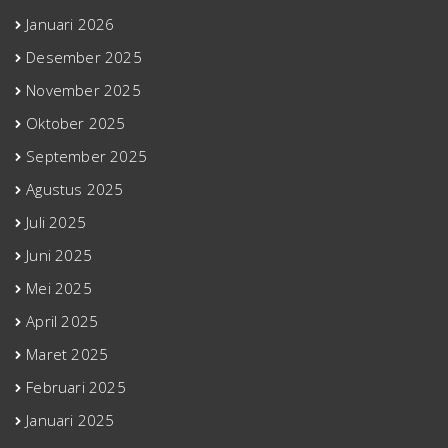
Januari 2026
Desember 2025
November 2025
Oktober 2025
September 2025
Agustus 2025
Juli 2025
Juni 2025
Mei 2025
April 2025
Maret 2025
Februari 2025
Januari 2025