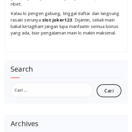
ribet.
Kalau lo pengen gabung, tinggal daftar dan langsung
rasain serunya
slot joker123
. Dijamin, sekali main
bakal ketagihan! Jangan lupa manfaatin semua bonus
yang ada, biar pengalaman main lo makin maksimal.
Search
Cari
untuk:
Archives