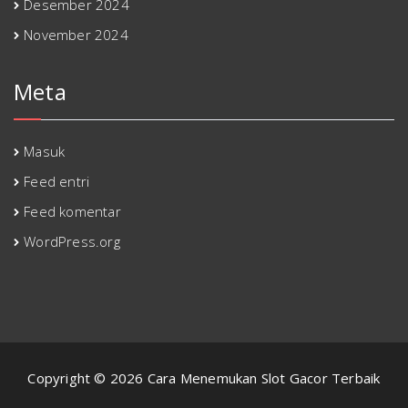
Desember 2024
November 2024
Meta
Masuk
Feed entri
Feed komentar
WordPress.org
Copyright © 2026 Cara Menemukan Slot Gacor Terbaik