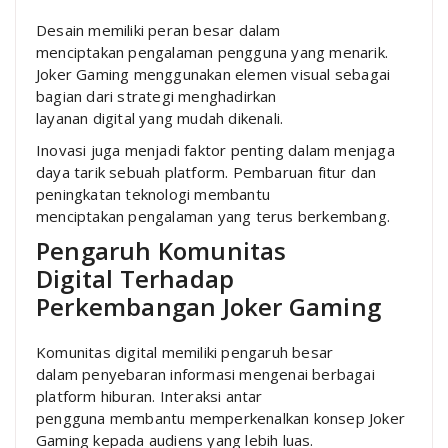
Desain memiliki peran besar dalam
menciptakan pengalaman pengguna yang menarik.
Joker Gaming menggunakan elemen visual sebagai
bagian dari strategi menghadirkan
layanan digital yang mudah dikenali.
Inovasi juga menjadi faktor penting dalam menjaga
daya tarik sebuah platform. Pembaruan fitur dan
peningkatan teknologi membantu
menciptakan pengalaman yang terus berkembang.
Pengaruh Komunitas
Digital Terhadap
Perkembangan Joker Gaming
Komunitas digital memiliki pengaruh besar
dalam penyebaran informasi mengenai berbagai
platform hiburan. Interaksi antar
pengguna membantu memperkenalkan konsep Joker
Gaming kepada audiens yang lebih luas.