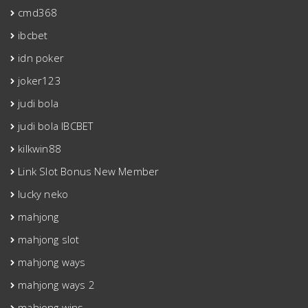
cmd368
ibcbet
idn poker
joker123
judi bola
judi bola IBCBET
kilkwin88
Link Slot Bonus New Member
lucky neko
mahjong
mahjong slot
mahjong ways
mahjong ways 2
mahjong wins