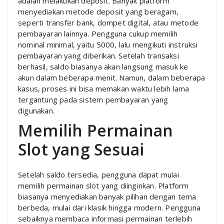
adalah melakukan deposit. Banyak platform
menyediakan metode deposit yang beragam,
seperti transfer bank, dompet digital, atau metode
pembayaran lainnya. Pengguna cukup memilih
nominal minimal, yaitu 5000, lalu mengikuti instruksi
pembayaran yang diberikan. Setelah transaksi
berhasil, saldo biasanya akan langsung masuk ke
akun dalam beberapa menit. Namun, dalam beberapa
kasus, proses ini bisa memakan waktu lebih lama
tergantung pada sistem pembayaran yang
digunakan.
Memilih Permainan
Slot yang Sesuai
Setelah saldo tersedia, pengguna dapat mulai
memilih permainan slot yang diinginkan. Platform
biasanya menyediakan banyak pilihan dengan tema
berbeda, mulai dari klasik hingga modern. Pengguna
sebaiknya membaca informasi permainan terlebih