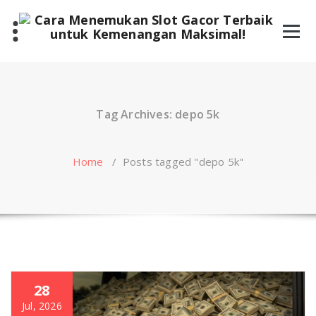
Skip
to
content
Tag Archives: depo 5k
Home
/
Posts tagged "depo 5k"
28
Jul, 2026