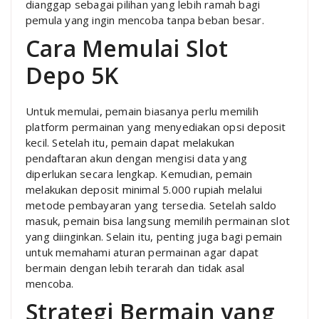
dianggap sebagai pilihan yang lebih ramah bagi
pemula yang ingin mencoba tanpa beban besar.
Cara Memulai Slot
Depo 5K
Untuk memulai, pemain biasanya perlu memilih
platform permainan yang menyediakan opsi deposit
kecil. Setelah itu, pemain dapat melakukan
pendaftaran akun dengan mengisi data yang
diperlukan secara lengkap. Kemudian, pemain
melakukan deposit minimal 5.000 rupiah melalui
metode pembayaran yang tersedia. Setelah saldo
masuk, pemain bisa langsung memilih permainan slot
yang diinginkan. Selain itu, penting juga bagi pemain
untuk memahami aturan permainan agar dapat
bermain dengan lebih terarah dan tidak asal
mencoba.
Strategi Bermain yang