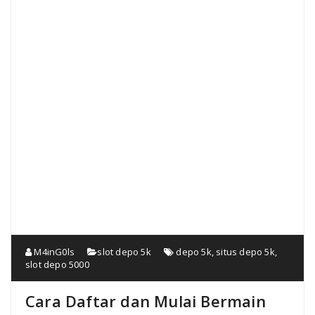
M4inG0ls
slot depo 5k
depo 5k
,
situs depo 5k
,
slot depo 5000
Cara Daftar dan Mulai Bermain