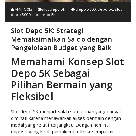
M4inG0ls
slot depo 5k
depo 5000
,
depo 5k
,
slot
depo 5000
,
slot depo 5k
Slot Depo 5K: Strategi
Memaksimalkan Saldo dengan
Pengelolaan Budget yang Baik
Memahami Konsep Slot
Depo 5K Sebagai
Pilihan Bermain yang
Fleksibel
Slot depo 5K menjadi salah satu pilihan yang banyak
diminati karena menawarkan akses bermain dengan
modal yang relatif terjangkau. Dengan nominal
deposit yang kecil, pemain memiliki kesempatan