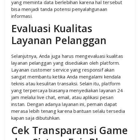
yang meminta data berlebihan karena hal tersebut
bisa menjadi tanda potensi penyalahgunaan
informasi.
Evaluasi Kualitas
Layanan Pelanggan
Selanjutnya, Anda juga harus mengevaluasi kualitas
layanan pelanggan yang disediakan oleh platform.
Layanan customer service yang responsif akan
sangat membantu ketika Anda mengalami kendala
teknis atau kesulitan transaksi. Selain itu, platform
yang terpercaya biasanya menyediakan layanan 24
jam melalui live chat, email, atau aplikasi pesan
instan. Dengan adanya layanan ini, pemain dapat
merasa lebih tenang karena bantuan selalu tersedia
kapan saja dibutuhkan.
Cek Transparansi Game