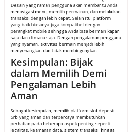
Desain yang ramah pengguna akan membantu Anda
menavigasi menu, memilih permainan, dan melakukan
transaksi dengan lebih cepat. Selain itu, platform
yang baik biasanya juga kompatibel dengan
perangkat mobile sehingga Anda bisa bermain kapan
saja dan di mana saja. Dengan pengalaman pengguna
yang nyaman, aktivitas bermain menjadi lebih
menyenangkan dan tidak membingungkan.
Kesimpulan: Bijak
dalam Memilih Demi
Pengalaman Lebih
Aman
Sebagai kesimpulan, memilih platform slot deposit
5rb yang aman dan terpercaya membutuhkan
perhatian pada beberapa aspek penting seperti
legalitas, keamanan data, sistem transaksi, hingga