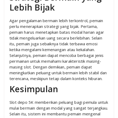
Lebih Bijak
Agar pengalaman bermain lebih terkontrol, pemain
perlu menerapkan strategi yang bijak. Pertama,
pemain harus menetapkan batas modal harian agar
tidak mengeluarkan uang secara berlebihan. Selain
itu, pemain juga sebaiknya tidak terbawa emosi
ketika mengalami kemenangan atau kekalahan.
Selanjutnya, pemain dapat mencoba berbagai jenis
permainan untuk memahami karakteristik masing-
masing slot. Dengan demikian, pemain dapat
meningkatkan peluang untuk bermain lebih stabil dan
terencana, meskipun tetap dalam konteks hiburan.
Kesimpulan
Slot depo 5K memberikan peluang bagi pemula untuk
mulai bermain dengan modal yang sangat terjangkau.
Selain itu, sistem ini membantu pemain mengenal