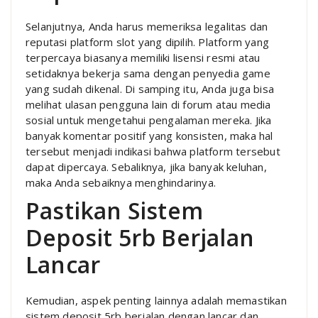
Selanjutnya, Anda harus memeriksa legalitas dan
reputasi platform slot yang dipilih. Platform yang
terpercaya biasanya memiliki lisensi resmi atau
setidaknya bekerja sama dengan penyedia game
yang sudah dikenal. Di samping itu, Anda juga bisa
melihat ulasan pengguna lain di forum atau media
sosial untuk mengetahui pengalaman mereka. Jika
banyak komentar positif yang konsisten, maka hal
tersebut menjadi indikasi bahwa platform tersebut
dapat dipercaya. Sebaliknya, jika banyak keluhan,
maka Anda sebaiknya menghindarinya.
Pastikan Sistem
Deposit 5rb Berjalan
Lancar
Kemudian, aspek penting lainnya adalah memastikan
sistem deposit 5rb berjalan dengan lancar dan