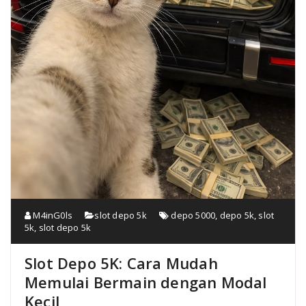
M4inG0ls
slot depo 5k
depo 5000
,
depo 5k
,
slot
5k
,
slot depo 5k
Slot Depo 5K: Cara Mudah
Memulai Bermain dengan Modal
Kecil