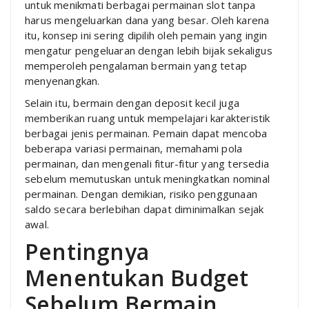
untuk menikmati berbagai permainan slot tanpa
harus mengeluarkan dana yang besar. Oleh karena
itu, konsep ini sering dipilih oleh pemain yang ingin
mengatur pengeluaran dengan lebih bijak sekaligus
memperoleh pengalaman bermain yang tetap
menyenangkan.
Selain itu, bermain dengan deposit kecil juga
memberikan ruang untuk mempelajari karakteristik
berbagai jenis permainan. Pemain dapat mencoba
beberapa variasi permainan, memahami pola
permainan, dan mengenali fitur-fitur yang tersedia
sebelum memutuskan untuk meningkatkan nominal
permainan. Dengan demikian, risiko penggunaan
saldo secara berlebihan dapat diminimalkan sejak
awal.
Pentingnya
Menentukan Budget
Sebelum Bermain