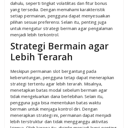
dahulu, seperti tingkat volatilitas dan fitur bonus
yang tersedia. Dengan memahami karakteristik
setiap permainan, pengguna dapat menyesuaikan
pilihan sesuai preferensi. Selain itu, penting juga
untuk mengatur strategi bermain agar pengalaman
menjadi lebih terkontrol.
Strategi Bermain agar
Lebih Terarah
Meskipun permainan slot bergantung pada
keberuntungan, pengguna tetap dapat menerapkan
strategi tertentu agar lebih terarah. Misalnya,
menetapkan batas modal sebelum bermain agar
tidak mengeluarkan dana berlebihan. Selain itu,
pengguna juga bisa menentukan batas waktu
bermain untuk menjaga kontrol diri. Dengan
menerapkan strategi ini, permainan dapat menjadi
lebih terstruktur dan tidak mengganggu aktivitas
lainnya. Oleh karena itu, disiplin menjadi kunci penting