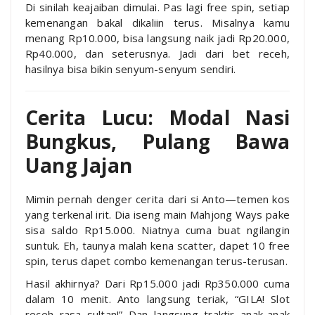
Di sinilah keajaiban dimulai. Pas lagi free spin, setiap
kemenangan bakal dikaliin terus. Misalnya kamu
menang Rp10.000, bisa langsung naik jadi Rp20.000,
Rp40.000, dan seterusnya. Jadi dari bet receh,
hasilnya bisa bikin senyum-senyum sendiri.
Cerita Lucu: Modal Nasi
Bungkus, Pulang Bawa
Uang Jajan
Mimin pernah denger cerita dari si Anto—temen kos
yang terkenal irit. Dia iseng main Mahjong Ways pake
sisa saldo Rp15.000. Niatnya cuma buat ngilangin
suntuk. Eh, taunya malah kena scatter, dapet 10 free
spin, terus dapet combo kemenangan terus-terusan.
Hasil akhirnya? Dari Rp15.000 jadi Rp350.000 cuma
dalam 10 menit. Anto langsung teriak, “GILA! Slot
receh rasa sultan!” Dan langsung traktir anak-anak