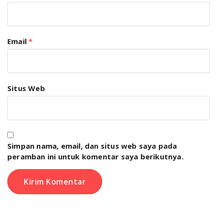
Email
*
Situs Web
Simpan nama, email, dan situs web saya pada
peramban ini untuk komentar saya berikutnya.