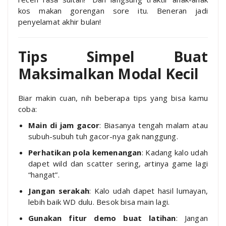
kos makan gorengan sore itu. Beneran jadi
penyelamat akhir bulan!
Tips Simpel Buat
Maksimalkan Modal Kecil
Biar makin cuan, nih beberapa tips yang bisa kamu
coba:
Main di jam gacor
: Biasanya tengah malam atau
subuh-subuh tuh gacor-nya gak nanggung.
Perhatikan pola kemenangan
: Kadang kalo udah
dapet wild dan scatter sering, artinya game lagi
“hangat”.
Jangan serakah
: Kalo udah dapet hasil lumayan,
lebih baik WD dulu. Besok bisa main lagi.
Gunakan fitur demo buat latihan
: Jangan