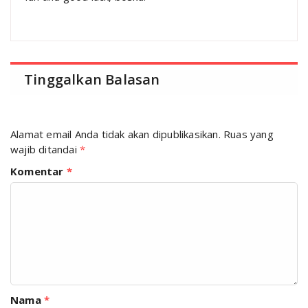
Tinggalkan Balasan
Alamat email Anda tidak akan dipublikasikan.
Ruas yang
wajib ditandai
*
Komentar
*
Nama
*