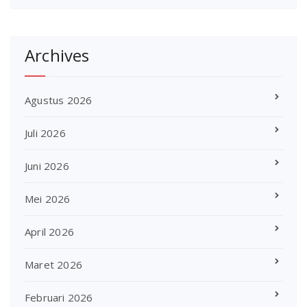
Archives
Agustus 2026
Juli 2026
Juni 2026
Mei 2026
April 2026
Maret 2026
Februari 2026