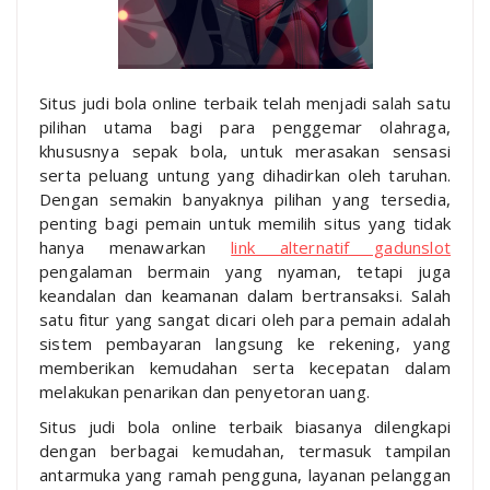
Situs judi bola online terbaik telah menjadi salah satu
pilihan utama bagi para penggemar olahraga,
khususnya sepak bola, untuk merasakan sensasi
serta peluang untung yang dihadirkan oleh taruhan.
Dengan semakin banyaknya pilihan yang tersedia,
penting bagi pemain untuk memilih situs yang tidak
hanya menawarkan
link alternatif gadunslot
pengalaman bermain yang nyaman, tetapi juga
keandalan dan keamanan dalam bertransaksi. Salah
satu fitur yang sangat dicari oleh para pemain adalah
sistem pembayaran langsung ke rekening, yang
memberikan kemudahan serta kecepatan dalam
melakukan penarikan dan penyetoran uang.
Situs judi bola online terbaik biasanya dilengkapi
dengan berbagai kemudahan, termasuk tampilan
antarmuka yang ramah pengguna, layanan pelanggan