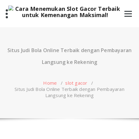
Skip
to
content
Situs Judi Bola Online Terbaik dengan Pembayaran
Langsung ke Rekening
Home
/
slot gacor
/
Situs Judi Bola Online Terbaik dengan Pembayaran
Langsung ke Rekening