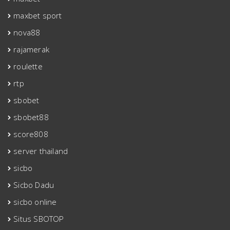
maxbet sport
nova88
rajamerak
roulette
rtp
sbobet
sbobet88
score808
server thailand
sicbo
Sicbo Dadu
sicbo online
Situs SBOTOP