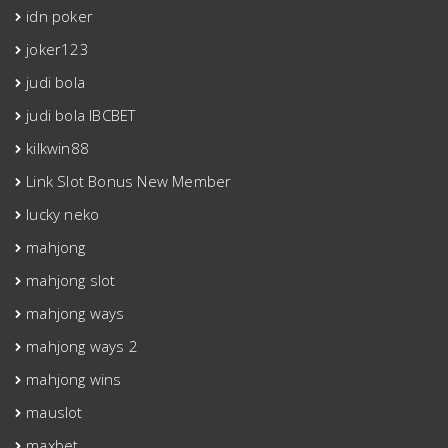
idn poker
joker123
judi bola
judi bola IBCBET
kilkwin88
Link Slot Bonus New Member
lucky neko
mahjong
mahjong slot
mahjong ways
mahjong ways 2
mahjong wins
mauslot
maxbet