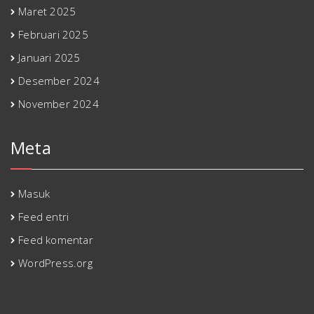
Maret 2025
Februari 2025
Januari 2025
Desember 2024
November 2024
Meta
Masuk
Feed entri
Feed komentar
WordPress.org