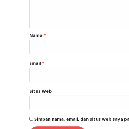
Nama
*
Email
*
Situs Web
Simpan nama, email, dan situs web saya p