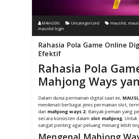
M4inG0ls
Uncategorized
mauslot
,
mausl
mauslot login
Rahasia Pola Game Online Dig
Efektif
Rahasia Pola Game 
Mahjong Ways yang
Dalam dunia permainan digital saat ini,
MAUS
menikmati berbagai jenis permainan slot, ter
dan
mahjong ways 2
. Banyak pemain yang 
secara konsisten dalam
slot mahjong
. Untuk
sangat penting agar peluang menang lebih ting
Mengenal Mahjong Way