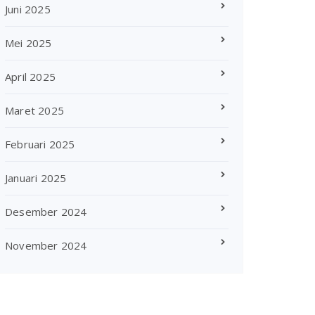
Juni 2025
Mei 2025
April 2025
Maret 2025
Februari 2025
Januari 2025
Desember 2024
November 2024