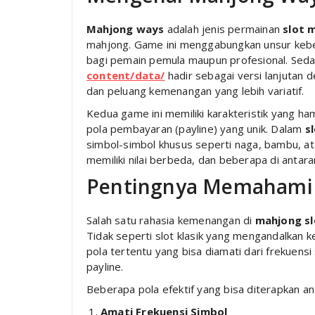
Mahjong ways
adalah jenis permainan
slot 
mahjong. Game ini menggabungkan unsur kebe
bagi pemain pemula maupun profesional. Sed
content/data/
hadir sebagai versi lanjutan de
dan peluang kemenangan yang lebih variatif.
Kedua game ini memiliki karakteristik yang h
pola pembayaran (payline) yang unik. Dalam
s
simbol-simbol khusus seperti naga, bambu, ata
memiliki nilai berbeda, dan beberapa di antara
Pentingnya Memahami 
Salah satu rahasia kemenangan di
mahjong sl
Tidak seperti slot klasik yang mengandalkan 
pola tertentu yang bisa diamati dari frekuen
payline.
Beberapa pola efektif yang bisa diterapkan ant
Amati Frekuensi Simbol