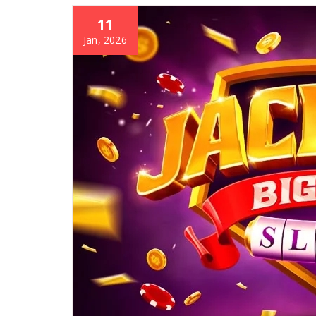
11
Jan, 2026