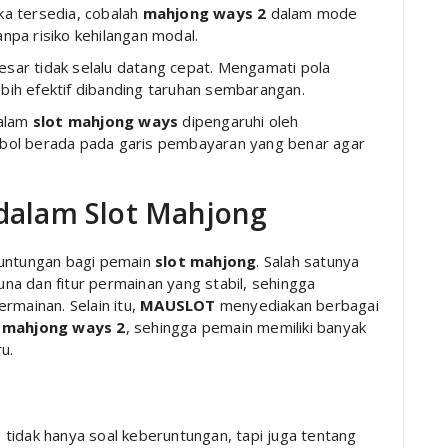
Jika tersedia, cobalah
mahjong ways 2
dalam mode
a risiko kehilangan modal.
sar tidak selalu datang cepat. Mengamati pola
bih efektif dibanding taruhan sembarangan.
dalam
slot mahjong ways
dipengaruhi oleh
imbol berada pada garis pembayaran yang benar agar
alam Slot Mahjong
untungan bagi pemain
slot mahjong
. Salah satunya
a dan fitur permainan yang stabil, sehingga
mainan. Selain itu,
MAUSLOT
menyediakan berbagai
n
mahjong ways 2
, sehingga pemain memiliki banyak
u.
s
tidak hanya soal keberuntungan, tapi juga tentang