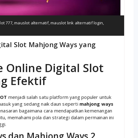
ot 777
,
mauslot alternatif
,
mauslot link alternatif login
,
ital Slot Mahjong Ways yang
Online Digital Slot
 Efektif
LOT
menjadi salah satu platform yang populer untuk
masuk yang sedang naik daun seperti
mahjong ways
penasaran bagaimana cara mendapatkan kemenangan
 itu, memahami pola dan strategi dalam permainan ini
gi.
s dan Mahjong Ways 2