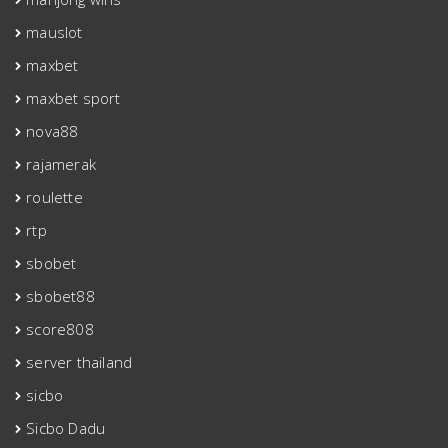
mauslot
maxbet
maxbet sport
nova88
rajamerak
roulette
rtp
sbobet
sbobet88
score808
server thailand
sicbo
Sicbo Dadu