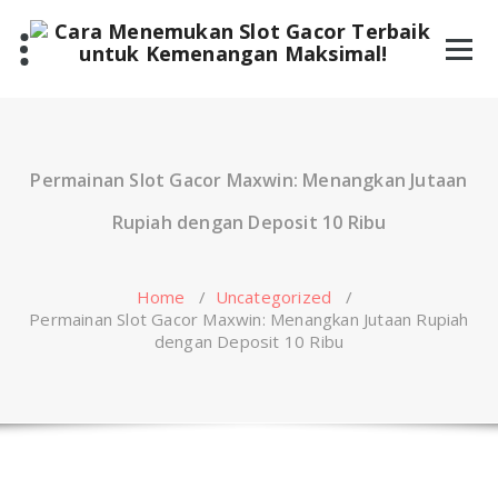
Skip
to
content
Permainan Slot Gacor Maxwin: Menangkan Jutaan
Rupiah dengan Deposit 10 Ribu
Home
/
Uncategorized
/
Permainan Slot Gacor Maxwin: Menangkan Jutaan Rupiah
dengan Deposit 10 Ribu