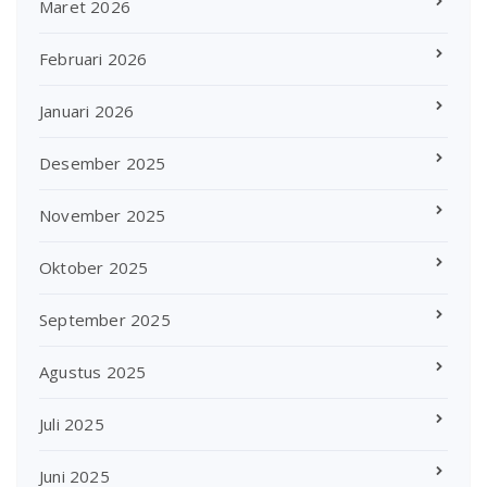
Maret 2026
Februari 2026
Januari 2026
Desember 2025
November 2025
Oktober 2025
September 2025
Agustus 2025
Juli 2025
Juni 2025