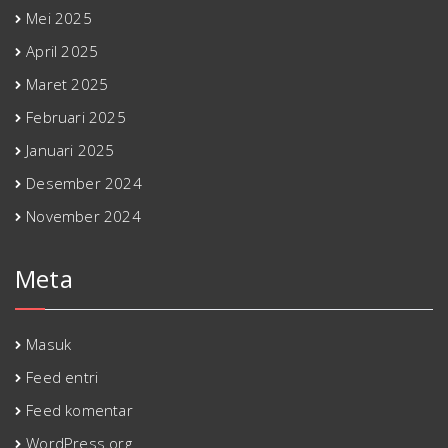
Mei 2025
April 2025
Maret 2025
Februari 2025
Januari 2025
Desember 2024
November 2024
Meta
Masuk
Feed entri
Feed komentar
WordPress.org