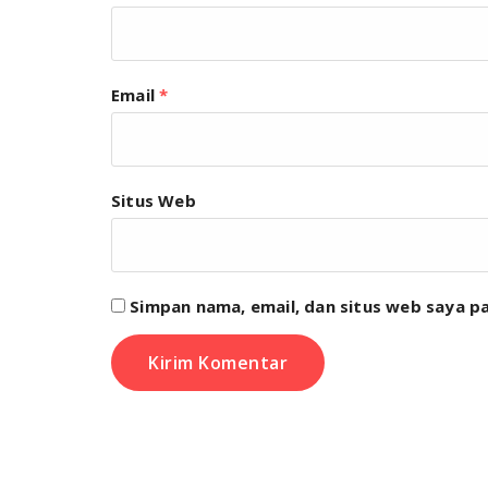
Email
*
Situs Web
Simpan nama, email, dan situs web saya p