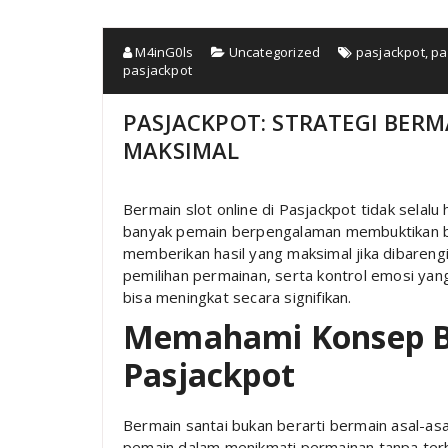
M4inG0ls
Uncategorized
pasjackpot
,
pa
pasjackpot
PASJACKPOT: STRATEGI BERM
MAKSIMAL
Bermain slot online di Pasjackpot tidak selalu
banyak pemain berpengalaman membuktikan
memberikan hasil yang maksimal jika dibareng
pemilihan permainan, serta kontrol emosi ya
bisa meningkat secara signifikan.
Memahami Konsep Be
Pasjackpot
Bermain santai bukan berarti bermain asal-as
pemain dalam menikmati permainan tanpa ter