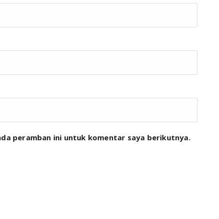
ada peramban ini untuk komentar saya berikutnya.