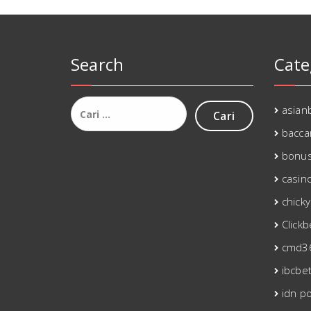
Search
Cate
Cari
asianb
untuk:
bacca
bonu
casin
chicky
Click
cmd3
ibcbe
idn p