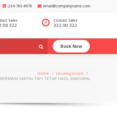
234-765-8970
email@companyname.com
tact Sales
Have a questions?
C
2 00 322
contact@dummy
3
.com
Book Now
Home
/
Uncategorized
/
 BERMAIN SANTAI TAPI TETAP HASIL MAKSIMAL