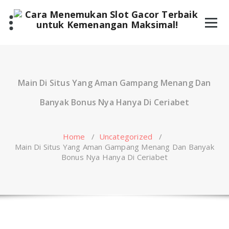
Skip
to
content
Main Di Situs Yang Aman Gampang Menang Dan
Banyak Bonus Nya Hanya Di Ceriabet
Home
/
Uncategorized
/
Main Di Situs Yang Aman Gampang Menang Dan Banyak
Bonus Nya Hanya Di Ceriabet