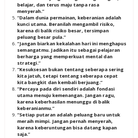
belajar, dan terus maju tanpa rasa
menyerah.”
“Dalam dunia permainan, keberanian adalah
kunci utama. Beranilah mengambil risiko,
karena di balik risiko besar, tersimpan
peluang besar pula.”
“Jangan biarkan kekalahan hari ini menghapus
semangatmu. Jadikan itu sebagai pelajaran
berharga yang memperkuat mental dan
strategi.”
“Kesuksesan bukan tentang seberapa sering
kita jatuh, tetapi tentang seberapa cepat
kita bangkit dan kembali berjuang.”
“Percaya pada diri sendiri adalah fondasi
utama menuju kemenangan. Jangan ragu,
karena keberhasilan menunggu di balik
keberanianmu.”
“Setiap putaran adalah peluang baru untuk
meraih mimpi. Jangan pernah menyerah,
karena keberuntungan bisa datang kapan
saja.”