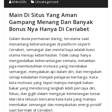
M4inG0ls
Uncategorized
Main Di Situs Yang Aman
Gampang Menang Dan Banyak
Bonus Nya Hanya Di Ceriabet
Dalam dunia permainan daring, terutama saat
menantang keberuntungan di platform seperti
Ceriabet, semangat dan mental baja adalah kunci
utama menuju keberhasilan. Tidak cukup hanya
mengandalkan keberuntungan semata, melainkan
juga membutuhkan motivasi yang membakar
semangat, menyalakan api dalam diri, dan mengubah
setiap kekalahan menjadi pelajaran berharga. Kata-
kata motivasi yang tepat mampu menjadi bahan
bakar yang mendorong langkah lebih percaya diri,
fokus, dan gigih dalam mengejar kemenangan besar.
Mari kita telusuri bersama kata-kata yang mampu
membakar semangat dan menyalurkan energi positif
saat bermain di Ceriabet.