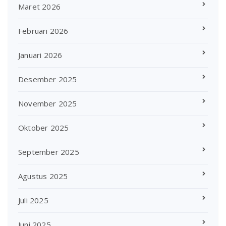
Maret 2026
Februari 2026
Januari 2026
Desember 2025
November 2025
Oktober 2025
September 2025
Agustus 2025
Juli 2025
Juni 2025