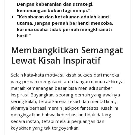
Dengan keberanian dan strategi,
kemenangan bukan lagi mimpi.”
“Kesabaran dan ketekunan adalah kunci
utama. Jangan pernah berhenti mencoba,
karena usaha tidak pernah mengkhianati
hasil.”
Membangkitkan Semangat
Lewat Kisah Inspiratif
Selain kata-kata motivasi, kisah sukses dari mereka
yang pernah mengalami jatuh bangun namun akhirnya
meraih kemenangan besar bisa menjadi sumber
inspirasi. Bayangkan, seorang pemain yang awalnya
sering kalah, tetapi karena tekad dan mental kuat,
akhirnya berhasil meraih jackpot fantastis. Kisah ini
mengingatkan bahwa keberhasilan tidak datang
secara instan, tetapi melalui perjuangan dan
keyakinan yang tak tergoyahkan.