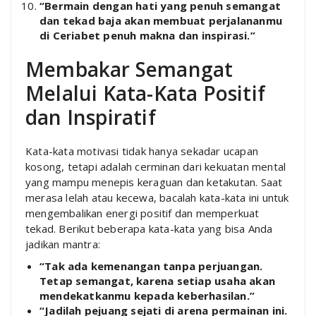
“Bermain dengan hati yang penuh semangat
dan tekad baja akan membuat perjalananmu
di Ceriabet penuh makna dan inspirasi.”
Membakar Semangat
Melalui Kata-Kata Positif
dan Inspiratif
Kata-kata motivasi tidak hanya sekadar ucapan
kosong, tetapi adalah cerminan dari kekuatan mental
yang mampu menepis keraguan dan ketakutan. Saat
merasa lelah atau kecewa, bacalah kata-kata ini untuk
mengembalikan energi positif dan memperkuat
tekad. Berikut beberapa kata-kata yang bisa Anda
jadikan mantra:
“Tak ada kemenangan tanpa perjuangan.
Tetap semangat, karena setiap usaha akan
mendekatkanmu kepada keberhasilan.”
“Jadilah pejuang sejati di arena permainan ini.