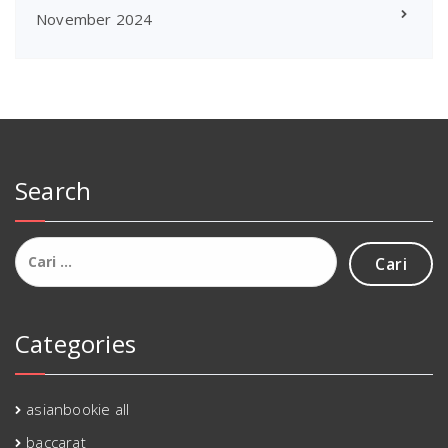
November 2024
Search
Cari
untuk:
Categories
asianbookie all
baccarat