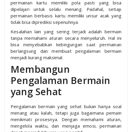
permainan kartu memiliki pola pasti yang bisa
dipelajari untuk selalu menang. Padahal, setiap
permainan berbasis kartu memiliki unsur acak yang
tidak bisa diprediksi sepenuhnya.
Kesalahan lain yang sering terjadi adalah bermain
tanpa memahami aturan secara menyeluruh. Hal ini
bisa menyebabkan kebingungan saat permainan
berlangsung dan membuat pengalaman bermain
menjadi kurang maksimal.
Membangun
Pengalaman Bermain
yang Sehat
Pengalaman bermain yang sehat bukan hanya soal
menang atau kalah, tetapi juga bagaimana pemain
menikmati prosesnya. Dengan memahami aturan,
mengelola waktu, dan menjaga emosi, permainan