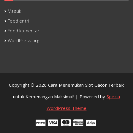
Masuk
Feed entri
Feed komentar
WordPress.org
Copyright © 2026 Cara Menemukan Slot Gacor Terbaik
untuk Kemenangan Maksimal! | Powered by
Specia
WordPress Theme