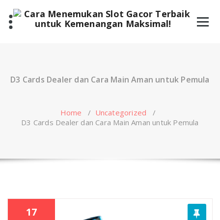
Skip
to
content
D3 Cards Dealer dan Cara Main Aman untuk Pemula
Home
/
Uncategorized
/
D3 Cards Dealer dan Cara Main Aman untuk Pemula
17