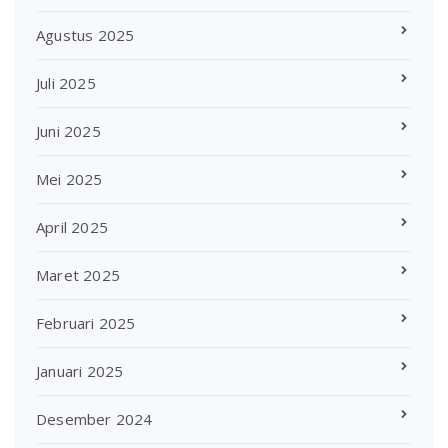
Agustus 2025
Juli 2025
Juni 2025
Mei 2025
April 2025
Maret 2025
Februari 2025
Januari 2025
Desember 2024