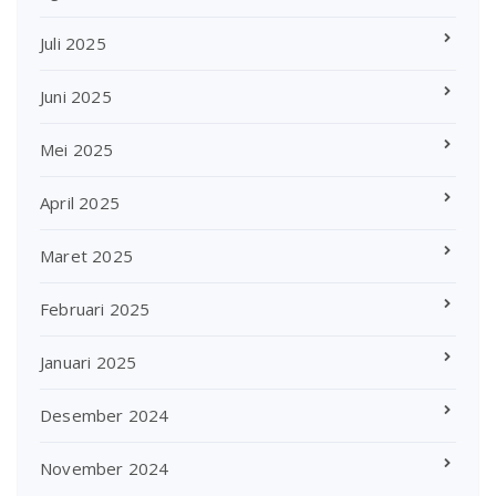
Juli 2025
Juni 2025
Mei 2025
April 2025
Maret 2025
Februari 2025
Januari 2025
Desember 2024
November 2024