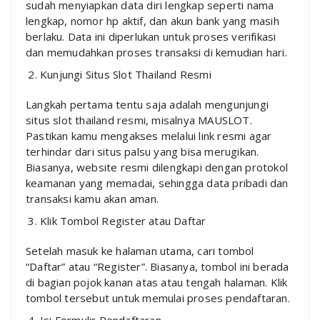
sudah menyiapkan data diri lengkap seperti nama
lengkap, nomor hp aktif, dan akun bank yang masih
berlaku. Data ini diperlukan untuk proses verifikasi
dan memudahkan proses transaksi di kemudian hari.
Kunjungi Situs Slot Thailand Resmi
Langkah pertama tentu saja adalah mengunjungi
situs slot thailand resmi, misalnya MAUSLOT.
Pastikan kamu mengakses melalui link resmi agar
terhindar dari situs palsu yang bisa merugikan.
Biasanya, website resmi dilengkapi dengan protokol
keamanan yang memadai, sehingga data pribadi dan
transaksi kamu akan aman.
Klik Tombol Register atau Daftar
Setelah masuk ke halaman utama, cari tombol
“Daftar” atau “Register”. Biasanya, tombol ini berada
di bagian pojok kanan atas atau tengah halaman. Klik
tombol tersebut untuk memulai proses pendaftaran.