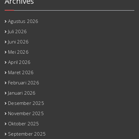
Archives
Agustus 2026
Juli 2026
Juni 2026
Mei 2026
April 2026
Maret 2026
Februari 2026
Januari 2026
Desember 2025
November 2025
Oktober 2025
September 2025