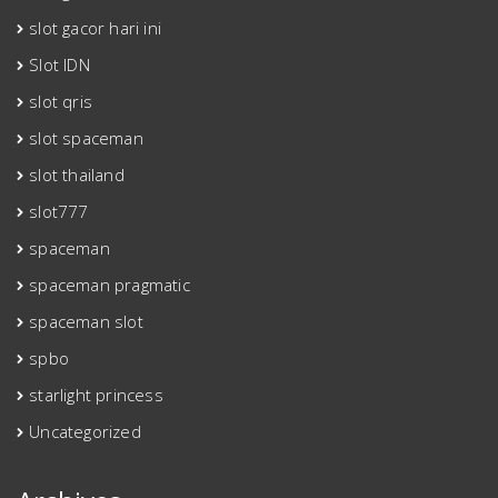
slot gacor hari ini
Slot IDN
slot qris
slot spaceman
slot thailand
slot777
spaceman
spaceman pragmatic
spaceman slot
spbo
starlight princess
Uncategorized