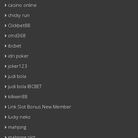
casino online
chicky run
Clickbet88
cmd368
ibcbet
idn poker
joker123
judi bola
judi bola IBCBET
kilkwin88
Link Slot Bonus New Member
lucky neko
mahjong
mahjong slot