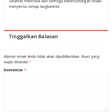
Selamat mencoba dan semoga keberuntungan selalu
menyertai setiap langkahmu!
Tinggalkan Balasan
Alamat email Anda tidak akan dipublikasikan.
Ruas yang
wajib ditandai
*
Komentar
*