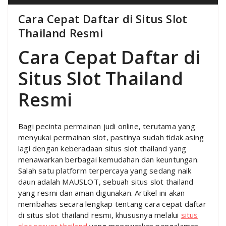
Cara Cepat Daftar di Situs Slot
Thailand Resmi
Cara Cepat Daftar di
Situs Slot Thailand
Resmi
Bagi pecinta permainan judi online, terutama yang
menyukai permainan slot, pastinya sudah tidak asing
lagi dengan keberadaan situs slot thailand yang
menawarkan berbagai kemudahan dan keuntungan.
Salah satu platform terpercaya yang sedang naik
daun adalah MAUSLOT, sebuah situs slot thailand
yang resmi dan aman digunakan. Artikel ini akan
membahas secara lengkap tentang cara cepat daftar
di situs slot thailand resmi, khususnya melalui
situs