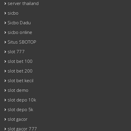
server thailand
sicbo
Sicbo Dadu
sicbo online
Situs SBOTOP
slot 777
slot bet 100
slot bet 200
slot bet kecil
slot demo
slot depo 10k
slot depo 5k
slot gacor
slot gacor 777